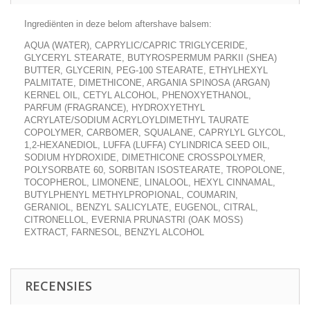
Ingrediënten in deze belom aftershave balsem:
AQUA (WATER), CAPRYLIC/CAPRIC TRIGLYCERIDE,
GLYCERYL STEARATE, BUTYROSPERMUM PARKII (SHEA)
BUTTER, GLYCERIN, PEG-100 STEARATE, ETHYLHEXYL
PALMITATE, DIMETHICONE, ARGANIA SPINOSA (ARGAN)
KERNEL OIL, CETYL ALCOHOL, PHENOXYETHANOL,
PARFUM (FRAGRANCE), HYDROXYETHYL
ACRYLATE/SODIUM ACRYLOYLDIMETHYL TAURATE
COPOLYMER, CARBOMER, SQUALANE, CAPRYLYL GLYCOL,
1,2-HEXANEDIOL, LUFFA (LUFFA) CYLINDRICA SEED OIL,
SODIUM HYDROXIDE, DIMETHICONE CROSSPOLYMER,
POLYSORBATE 60, SORBITAN ISOSTEARATE, TROPOLONE,
TOCOPHEROL, LIMONENE, LINALOOL, HEXYL CINNAMAL,
BUTYLPHENYL METHYLPROPIONAL, COUMARIN,
GERANIOL, BENZYL SALICYLATE, EUGENOL, CITRAL,
CITRONELLOL, EVERNIA PRUNASTRI (OAK MOSS)
EXTRACT, FARNESOL, BENZYL ALCOHOL
RECENSIES