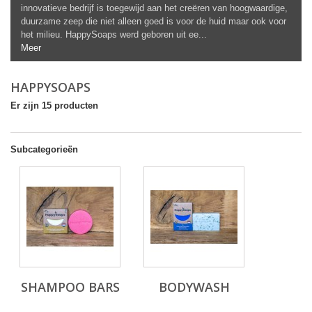
innovatieve bedrijf is toegewijd aan het creëren van hoogwaardige,
duurzame zeep die niet alleen goed is voor de huid maar ook voor
het milieu.
HappySoaps werd geboren uit ee...
Meer
HAPPYSOAPS
Er zijn 15 producten
Subcategorieën
SHAMPOO BARS
BODYWASH