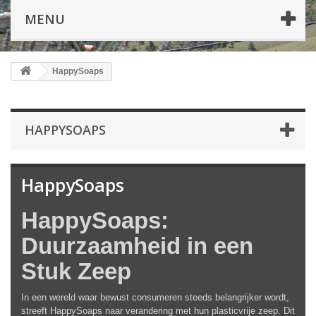
MENU
HappySoaps
HAPPYSOAPS
HappySoaps
HappySoaps:
Duurzaamheid in een
Stuk Zeep
In een wereld waar bewust consumeren steeds belangrijker wordt,
streeft HappySoaps naar verandering met hun plasticvrije zeep. Dit