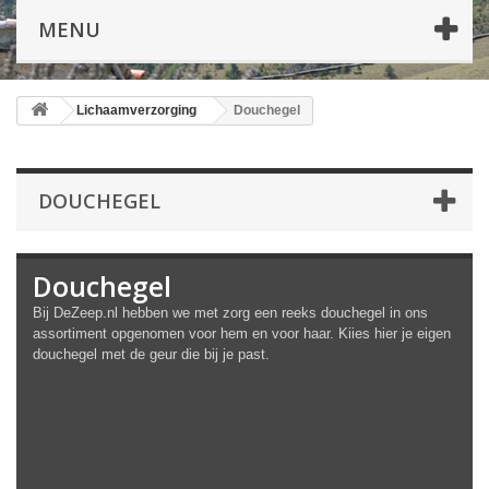
MENU
Lichaamverzorging
Douchegel
DOUCHEGEL
Douchegel
Bij DeZeep.nl hebben we met zorg een reeks douchegel in ons
assortiment opgenomen voor hem en voor haar. Kiies hier je eigen
douchegel met de geur die bij je past.