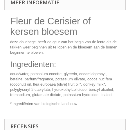
MEER INFORMATIE
Fleur de Cerisier of
kersen bloesem
deze douchegel heeft de geur van het begin van de lente als de
takken weer beginnen uit te lopen en de bloesem aan de bomen
beginnen te bloeien.
Ingredienten:
aqua/water, potassium cocotte, glycerin, cocamidopropyl,
betaine, parfum/fragrance, potassium olivate, cocos nucifera
(coconut) oil, flea europaea (olive) fruit oil*, donkey milk*,
polyglyceryl-3 caprylate, hydroxethylcellulose, benzyl alcohol,
tetrasodium, glutamate dictate, potassium hydroxide, linalool
* ingrediënten van biologische landbouw
RECENSIES