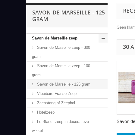
REC
SAVON DE MARSEILLE - 125
GRAM
Geen klan
Savon de Marseille zeep
30 
Savon de Marseille zeep - 300
gram
Savon de Marseille zeep - 100
gram
Savon de Marseille - 125 gram
Vloeibare Franse Zeep
Zeepstang of Zeepbol
Hotelzeep
Savon de.
Le Blanc, zeep in decoratieve
wikkel