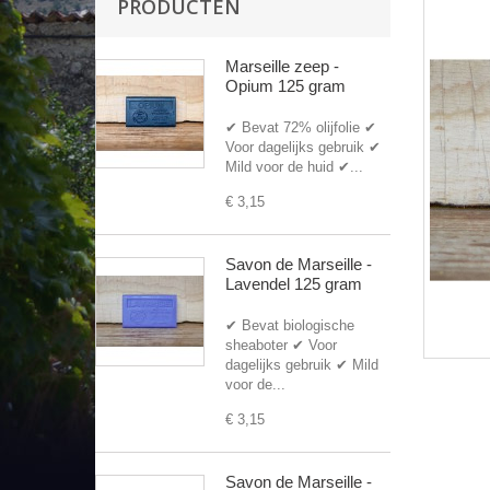
PRODUCTEN
Marseille zeep -
Opium 125 gram
✔ Bevat 72% olijfolie ✔
Voor dagelijks gebruik ✔
Mild voor de huid ✔...
€ 3,15
Savon de Marseille -
Lavendel 125 gram
✔ Bevat biologische
sheaboter ✔ Voor
dagelijks gebruik ✔ Mild
voor de...
€ 3,15
Savon de Marseille -