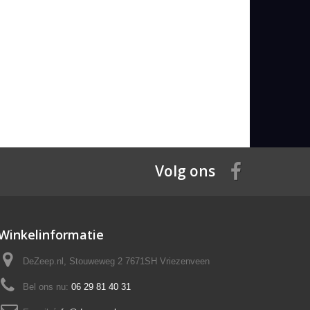
Volg ons
Winkelinformatie
DeZeep.nl, Stouweweg 2 7671SH Vriezenveen
Bel ons nu:
06 29 81 40 31