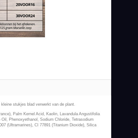
 kleine stukjes blad verwerkt van de plant.
nce), Palm Kernel Acid, Kaolin, Lavandula Angustifolia
 Oil, Phenoxyethanol, Sodium Chloride, Tetrasodium
7 (Ultramarines), CI 77891 (Titanium Dioxide), Silica