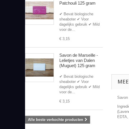
Patchouli 125 gram
✔ Bevat biologische
sheaboter ✔ Voor
dagelijks gebruik ✔ Mild
voor de...
€ 3,15
Savon de Marseille -
Lelietjes van Dalen
(Muguet) 125 gram
✔ Bevat biologische
MEE
sheaboter ✔ Voor
dagelijks gebruik ✔ Mild
voor de...
Savon 
€ 3,15
Ingred
(Laven
EDTA, 
Alle beste verkochte producten