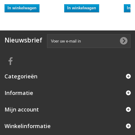
In winkelwagen
In winkelwagen
In 
Nieuwsbrief
Categorieën
Informatie
Mijn account
Winkelinformatie