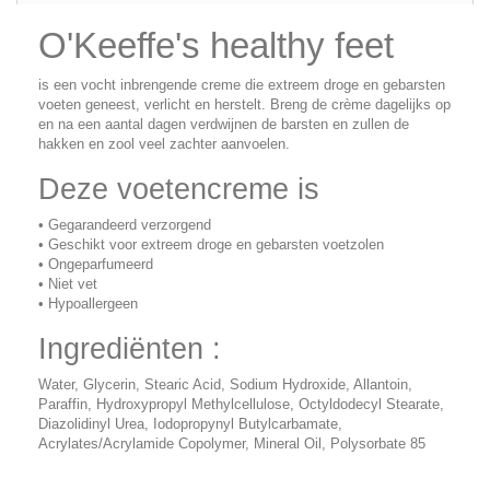
O'Keeffe's healthy feet
is een vocht inbrengende
creme die extreem droge en gebarsten
voeten geneest, verlicht en herstelt. Breng de crème dagelijks op
en na een aantal dagen verdwijnen de barsten en zullen de
hakken en zool veel zachter aanvoelen.
Deze voetencreme is
• Gegarandeerd verzorgend
• Geschikt voor extreem droge en gebarsten voetzolen
• Ongeparfumeerd
• Niet vet
• Hypoallergeen
Ingrediënten :
Water, Glycerin, Stearic Acid, Sodium Hydroxide, Allantoin,
Paraffin, Hydroxypropyl Methylcellulose, Octyldodecyl Stearate,
Diazolidinyl Urea, Iodopropynyl Butylcarbamate,
Acrylates/Acrylamide Copolymer, Mineral Oil, Polysorbate 85