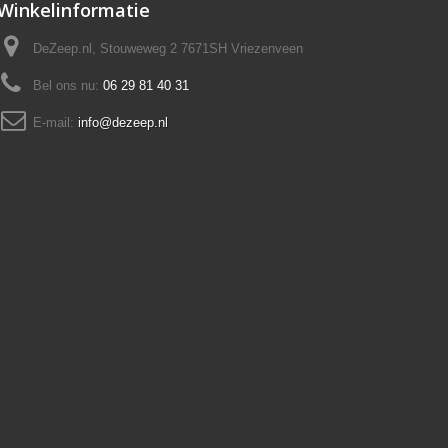
Winkelinformatie
DeZeep.nl, Stouweweg 2 7671SH Vriezenveen
Bel ons nu:
06 29 81 40 31
E-mail:
info@dezeep.nl