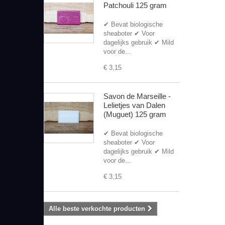
Patchouli 125 gram
✔ Bevat biologische
sheaboter ✔ Voor
dagelijks gebruik ✔ Mild
voor de...
€ 3,15
Savon de Marseille -
Lelietjes van Dalen
(Muguet) 125 gram
✔ Bevat biologische
sheaboter ✔ Voor
dagelijks gebruik ✔ Mild
voor de...
€ 3,15
Alle beste verkochte producten