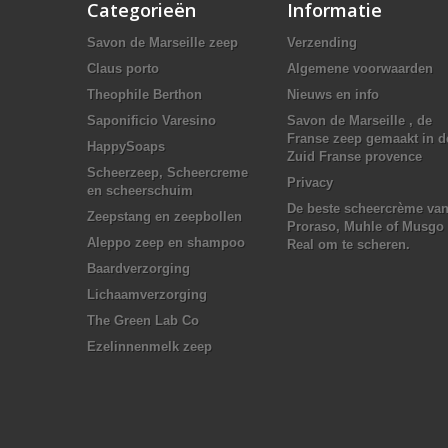
Categorieën
Informatie
Savon de Marseille zeep
Verzending
Claus porto
Algemene voorwaarden
Theophile Berthon
Nieuws en info
Saponificio Varesino
Savon de Marseille , de
Franse zeep gemaakt in d
HappySoaps
Zuid Franse provence
Scheerzeep, Scheercreme
Privacy
en scheerschuim
De beste scheercrème va
Zeepstang en zeepbollen
Proraso, Muhle of Musgo
Aleppo zeep en shampoo
Real om te scheren.
Baardverzorging
Lichaamverzorging
The Green Lab Co
Ezelinnenmelk zeep