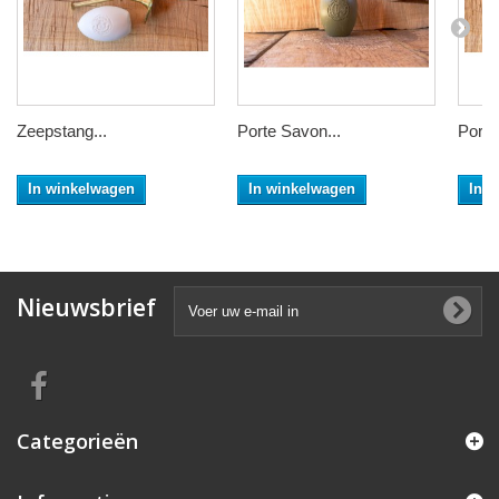
Zeepstang...
Porte Savon...
Porte
In winkelwagen
In winkelwagen
In 
Nieuwsbrief
Categorieën