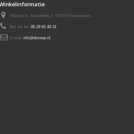
Winkelinformatie
DeZeep.nl, Stouweweg 2 7671SH Vriezenveen
Bel ons nu:
06 29 81 40 31
E-mail:
info@dezeep.nl