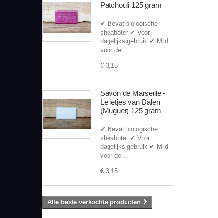
Patchouli 125 gram
✔ Bevat biologische
sheaboter ✔ Voor
dagelijks gebruik ✔ Mild
voor de...
€ 3,15
Savon de Marseille -
Lelietjes van Dalen
(Muguet) 125 gram
✔ Bevat biologische
sheaboter ✔ Voor
dagelijks gebruik ✔ Mild
voor de...
€ 3,15
Alle beste verkochte producten